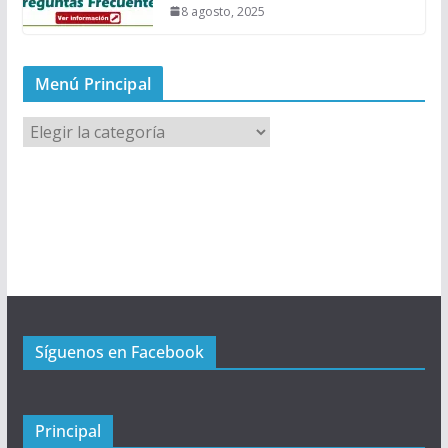
8 agosto, 2025
Menú Principal
M
e
n
ú
P
r
i
n
c
Síguenos en Facebook
i
p
a
l
Principal