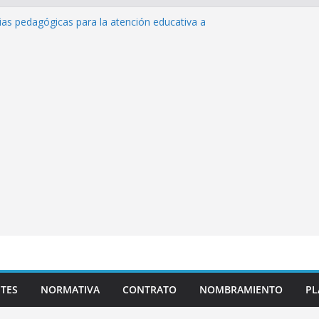
ias pedagógicas para la atención educativa a
 Trastorno del Espectro Autista (TEA)
 Desempeño Excepcional Ordinaria EDD Inicial
ma de actividades
 Plazas para el proceso de Reasignación
úEduca Escuela»
tos de inteligencia artificial y su aplicación
educativo»
TES
NORMATIVA
CONTRATO
NOMBRAMIENTO
PL