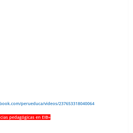
ebook.com/perueduca/videos/237653318040064
cias pedagógicas en EIB»