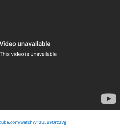
utube.com/watch?v=2ULu9Qrz2Vg