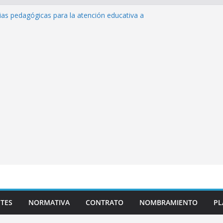
ias pedagógicas para la atención educativa a
 Trastorno del Espectro Autista (TEA)
 Desempeño Excepcional Ordinaria EDD Inicial
ma de actividades
 Plazas para el proceso de Reasignación
úEduca Escuela»
tos de inteligencia artificial y su aplicación
educativo»
TES
NORMATIVA
CONTRATO
NOMBRAMIENTO
PL