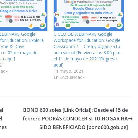
WEBINARS Google
CICLO DE WEBINARS Google
or Education: Explora
Workspace for Education: Google
ome & Drive
Classroom 1 – Crea y organiza tu
o el 05 de mayo de
aula virtual [En vivo a las 3:00 p.m.
sa aquí]
el 11 de mayo de 2021][Ingresa
21
aquí]
dad»
11 mayo, 2021
En «Actualidad»
el
BONO 600 soles [Link Oficial]: Desde el 15 de
l
febrero PODRÁS CONOCER SI TU HOGAR HA
nes
SIDO BENEFICIADO [bono600.gob.pe]