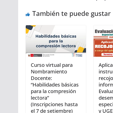
También te puede gustar
Curso virtual para
Aplica
Nombramiento
instr
Docente:
recoj
“Habilidades básicas
infor
para la compresión
Evalua
lectora”
desem
(Inscripciones hasta
espec
el 7 de setiembre)
y UGE