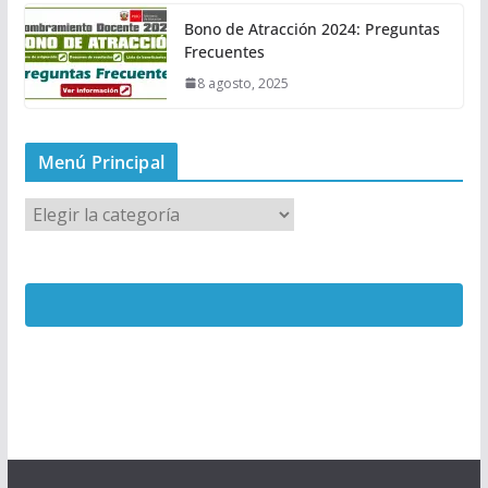
Bono de Atracción 2024: Preguntas
Frecuentes
8 agosto, 2025
Menú Principal
M
e
n
ú
P
r
i
n
c
i
p