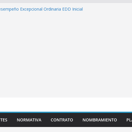
esempeño Excepcional Ordinaria EDD Inicial
 de actividades
lazas para el proceso de Reasignación
duca Escuela»
s de inteligencia artificial y su aplicación
ucativo»
as pedagógicas para la atención educativa a
Trastorno del Espectro Autista (TEA)
TES
NORMATIVA
CONTRATO
NOMBRAMIENTO
PL