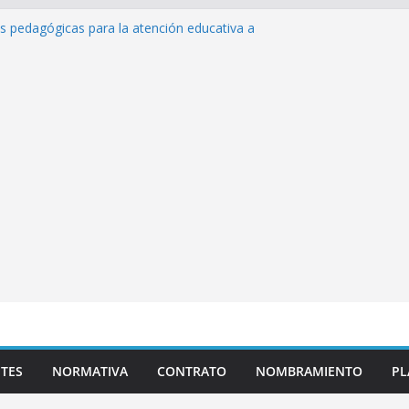
as pedagógicas para la atención educativa a
Trastorno del Espectro Autista (TEA)
esempeño Excepcional Ordinaria EDD Inicial
a de actividades
lazas para el proceso de Reasignación
duca Escuela»
s de inteligencia artificial y su aplicación
ucativo»
TES
NORMATIVA
CONTRATO
NOMBRAMIENTO
PL