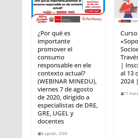
¿Por qué es
Curso 
importante
«Sopo
promover el
Socio
consumo
Través
responsable en ele
| Insc
contexto actual?
al 13
(WEBINAR MINEDU),
2024 
viernes 7 de agosto
11 marz
de 2020, dirigido a
especialistas de DRE,
GRE, UGEL y
docentes
8 agosto, 2020