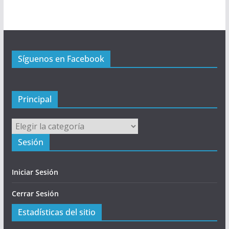
r
i
n
c
Síguenos en Facebook
i
p
a
l
Principal
Principal
Sesión
Iniciar Sesión
Cerrar Sesión
Estadísticas del sitio