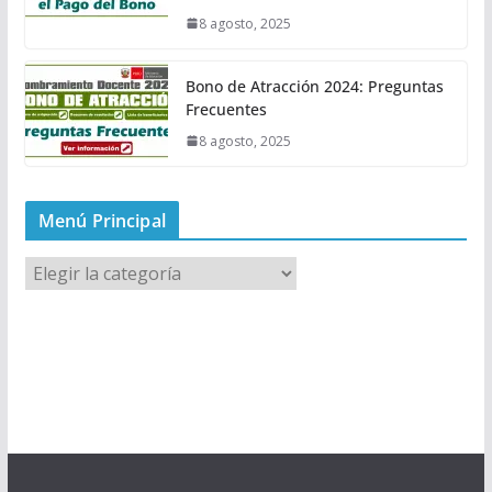
8 agosto, 2025
Bono de Atracción 2024: Preguntas
Frecuentes
8 agosto, 2025
Menú Principal
M
e
n
ú
P
r
i
n
c