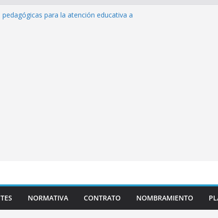
 de inteligencia artificial y su aplicación
cativo»
s pedagógicas para la atención educativa a
rastorno del Espectro Autista (TEA)
sempeño Excepcional Ordinaria EDD Inicial
 de actividades
azas para el proceso de Reasignación
duca Escuela»
TES
NORMATIVA
CONTRATO
NOMBRAMIENTO
PL