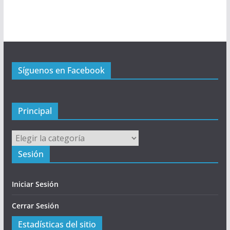
P
r
i
n
c
Síguenos en Facebook
i
p
a
l
Principal
Principal
Sesión
Iniciar Sesión
Cerrar Sesión
Estadísticas del sitio