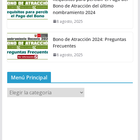
Bono de Atracción del último
nombramiento 2024
8 agosto, 2025
Bono de Atracción 2024: Preguntas
Frecuentes
8 agosto, 2025
Menú Principal
M
e
n
ú
P
r
i