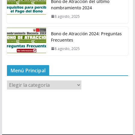
Bono de Atracción del último
nombramiento 2024
8 agosto, 2025
Bono de Atracción 2024: Preguntas
Frecuentes
8 agosto, 2025
Menú Principal
M
e
n
ú
P
r
i