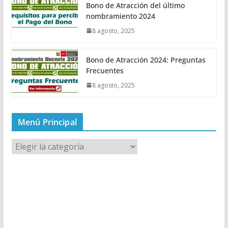
Bono de Atracción del último
nombramiento 2024
8 agosto, 2025
Bono de Atracción 2024: Preguntas
Frecuentes
8 agosto, 2025
Menú Principal
M
e
n
ú
P
r
i