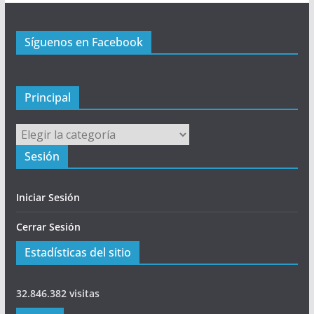
n
c
Síguenos en Facebook
i
p
a
l
Principal
Principal
Sesión
Iniciar Sesión
Cerrar Sesión
Estadísticas del sitio
32.846.382 visitas