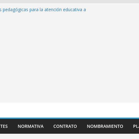
s de inteligencia artificial y su aplicación
ucativo»
as pedagógicas para la atención educativa a
Trastorno del Espectro Autista (TEA)
esempeño Excepcional Ordinaria EDD Inicial
 de actividades
lazas para el proceso de Reasignación
duca Escuela»
TES
NORMATIVA
CONTRATO
NOMBRAMIENTO
PL