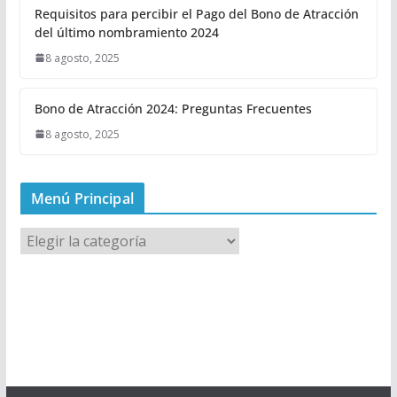
Requisitos para percibir el Pago del Bono de Atracción
del último nombramiento 2024
8 agosto, 2025
Bono de Atracción 2024: Preguntas Frecuentes
8 agosto, 2025
Menú Principal
M
e
n
ú
P
r
i
n