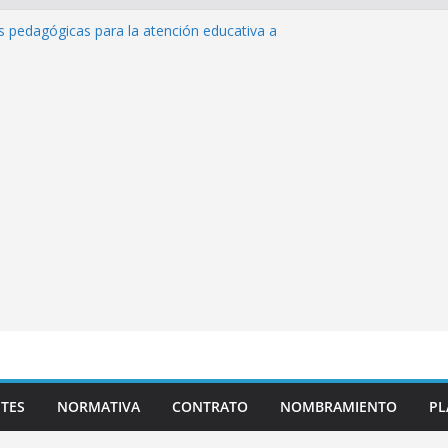
as pedagógicas para la atención educativa a
Trastorno del Espectro Autista (TEA)
esempeño Excepcional Ordinaria EDD Inicial
 de actividades
lazas para el proceso de Reasignación
duca Escuela»
s de inteligencia artificial y su aplicación
ucativo»
TES
NORMATIVA
CONTRATO
NOMBRAMIENTO
PL