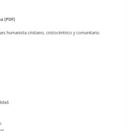
a [PDF]
es humanista cristiano, cristocéntrico y comunitario.
lidad.
s.
os.