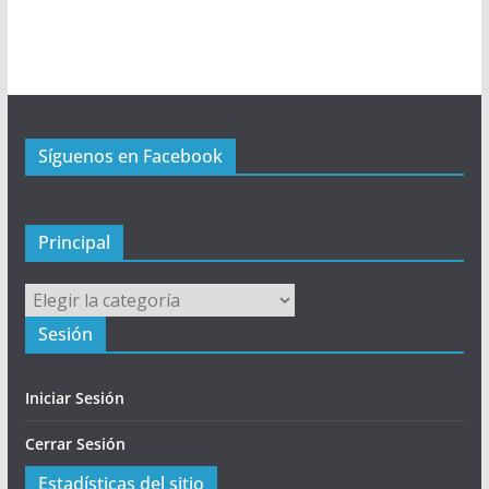
P
r
i
n
c
Síguenos en Facebook
i
p
a
l
Principal
Principal
Sesión
Iniciar Sesión
Cerrar Sesión
Estadísticas del sitio