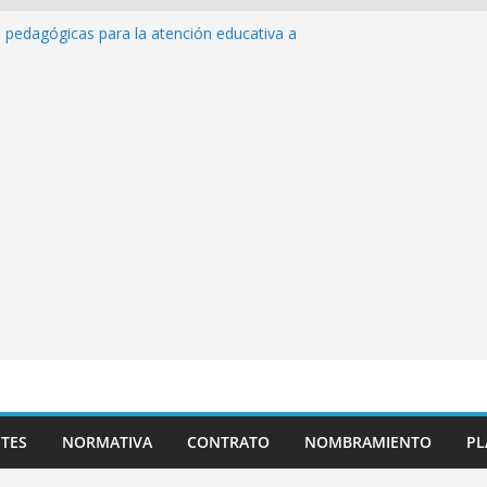
s pedagógicas para la atención educativa a
rastorno del Espectro Autista (TEA)
sempeño Excepcional Ordinaria EDD Inicial
 de actividades
azas para el proceso de Reasignación
duca Escuela»
 de inteligencia artificial y su aplicación
cativo»
TES
NORMATIVA
CONTRATO
NOMBRAMIENTO
PL