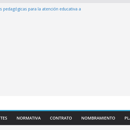
as pedagógicas para la atención educativa a
Trastorno del Espectro Autista (TEA)
esempeño Excepcional Ordinaria EDD Inicial
a de actividades
lazas para el proceso de Reasignación
duca Escuela»
s de inteligencia artificial y su aplicación
ucativo»
TES
NORMATIVA
CONTRATO
NOMBRAMIENTO
PL