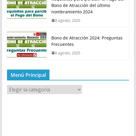
Bono de Atracción del último
nombramiento 2024
8 agosto, 2025
Bono de Atracción 2024: Preguntas
Frecuentes
8 agosto, 2025
Menú Principal
M
e
n
ú
P
r
i