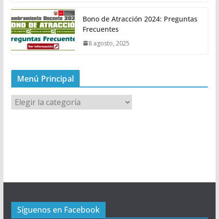
Bono de Atracción 2024: Preguntas
Frecuentes
8 agosto, 2025
Menú Principal
M
e
n
ú
P
r
i
n
c
Síguenos en Facebook
i