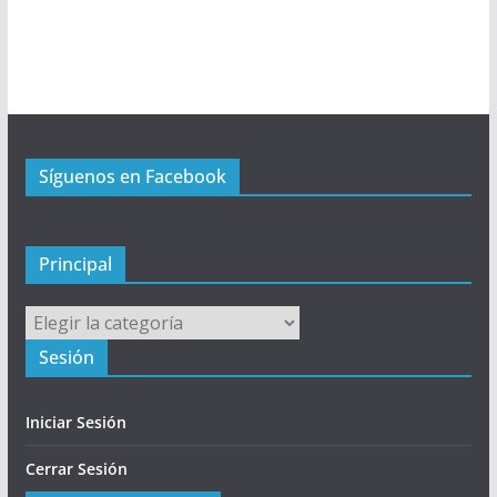
ú
P
r
i
n
c
Síguenos en Facebook
i
p
a
l
Principal
Principal
Sesión
Iniciar Sesión
Cerrar Sesión