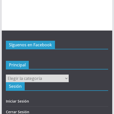
n
ú
P
r
i
n
c
Síguenos en Facebook
i
p
a
l
Principal
Principal
Sesión
Iniciar Sesión
Cerrar Sesión