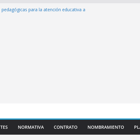
s pedagógicas para la atención educativa a
rastorno del Espectro Autista (TEA)
sempeño Excepcional Ordinaria EDD Inicial
 de actividades
azas para el proceso de Reasignación
duca Escuela»
 de inteligencia artificial y su aplicación
cativo»
TES
NORMATIVA
CONTRATO
NOMBRAMIENTO
PL