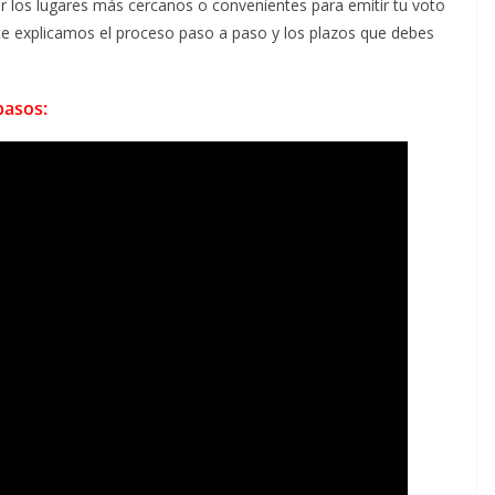
r los lugares más cercanos o convenientes para emitir tu voto
 te explicamos el proceso paso a paso y los plazos que debes
pasos: