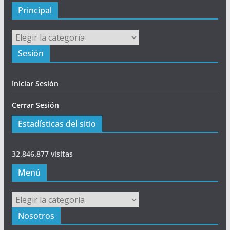
l
Principal
Principal
Sesión
Iniciar Sesión
Cerrar Sesión
Estadísticas del sitio
32.846.877 visitas
Menú
Menú
Nosotros