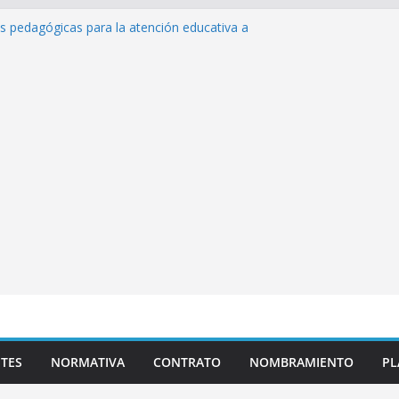
as pedagógicas para la atención educativa a
Trastorno del Espectro Autista (TEA)
esempeño Excepcional Ordinaria EDD Inicial
a de actividades
lazas para el proceso de Reasignación
duca Escuela»
s de inteligencia artificial y su aplicación
ucativo»
TES
NORMATIVA
CONTRATO
NOMBRAMIENTO
PL