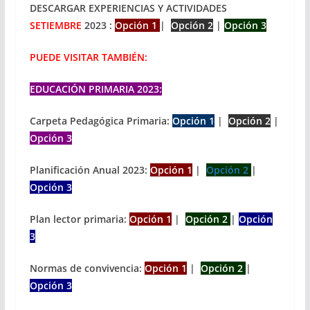
DESCARGAR EXPERIENCIAS Y ACTIVIDADES
SETIEMBRE
2023 :
Opción 1
|
Opción 2
|
Opción 3
PUEDE VISITAR TAMBIÉN:
EDUCACIÓN PRIMARIA 2023:
Carpeta Pedagógica Primaria:
Opción 1
|
Opción 2
|
Opción 3
Planificación Anual 2023:
Opción 1
|
Opción 2
|
Opción 3
Plan lector primaria:
Opción 1
|
Opción 2
|
Opción
3
Normas de convivencia:
Opción 1
|
Opción 2
|
Opción 3