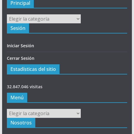
l
Principal
Principal
Sesión
Iniciar Sesión
Cerrar Sesión
Estadísticas del sitio
32.847.046 visitas
Menú
Menú
Nosotros