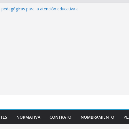
s pedagógicas para la atención educativa a
rastorno del Espectro Autista (TEA)
sempeño Excepcional Ordinaria EDD Inicial
 de actividades
azas para el proceso de Reasignación
duca Escuela»
 de inteligencia artificial y su aplicación
cativo»
TES
NORMATIVA
CONTRATO
NOMBRAMIENTO
PL