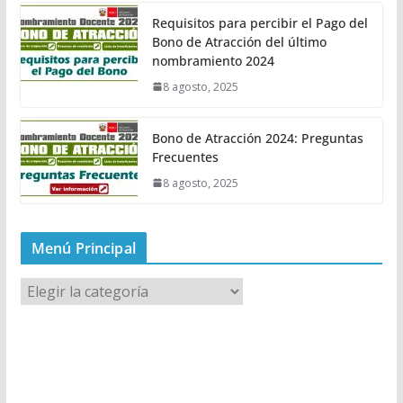
Requisitos para percibir el Pago del
Bono de Atracción del último
nombramiento 2024
8 agosto, 2025
Bono de Atracción 2024: Preguntas
Frecuentes
8 agosto, 2025
Menú Principal
M
e
n
ú
P
r