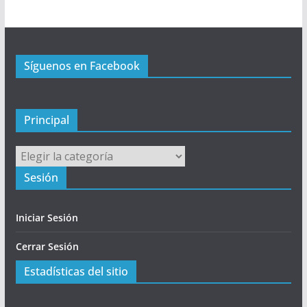
i
n
c
Síguenos en Facebook
i
p
a
l
Principal
Principal
Sesión
Iniciar Sesión
Cerrar Sesión
Estadísticas del sitio