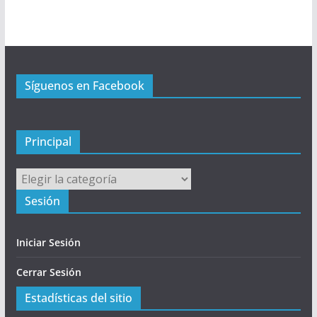
r
i
n
c
Síguenos en Facebook
i
p
a
l
Principal
Principal
Sesión
Iniciar Sesión
Cerrar Sesión
Estadísticas del sitio