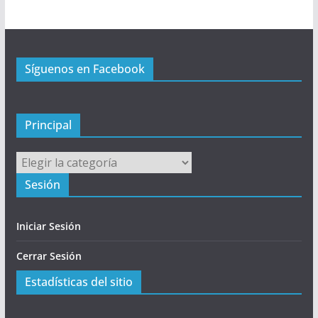
i
n
c
Síguenos en Facebook
i
p
a
l
Principal
Principal
Sesión
Iniciar Sesión
Cerrar Sesión
Estadísticas del sitio