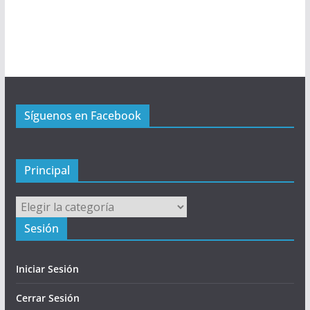
ú
P
r
i
n
c
Síguenos en Facebook
i
p
a
l
Principal
Principal
Sesión
Iniciar Sesión
Cerrar Sesión