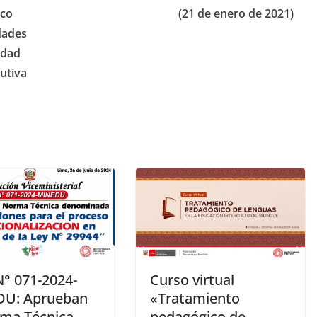
ico
(21 de enero de 2021)
dades
idad
cutiva
° 071-2024-
Curso virtual
U: Aprueban
«Tratamiento
rma Técnica
pedagógico de