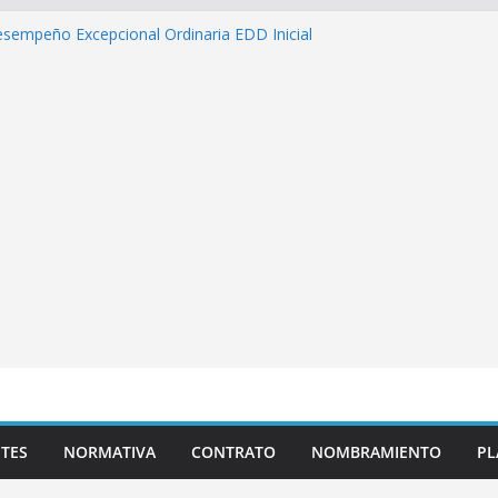
esempeño Excepcional Ordinaria EDD Inicial
 de actividades
lazas para el proceso de Reasignación
duca Escuela»
s de inteligencia artificial y su aplicación
ucativo»
as pedagógicas para la atención educativa a
Trastorno del Espectro Autista (TEA)
TES
NORMATIVA
CONTRATO
NOMBRAMIENTO
PL