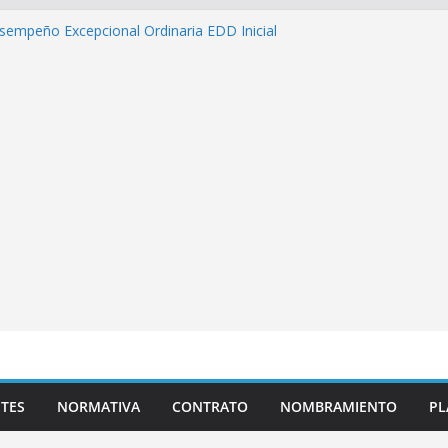
sempeño Excepcional Ordinaria EDD Inicial
 de actividades
azas para el proceso de Reasignación
duca Escuela»
 de inteligencia artificial y su aplicación
cativo»
s pedagógicas para la atención educativa a
rastorno del Espectro Autista (TEA)
TES
NORMATIVA
CONTRATO
NOMBRAMIENTO
PL