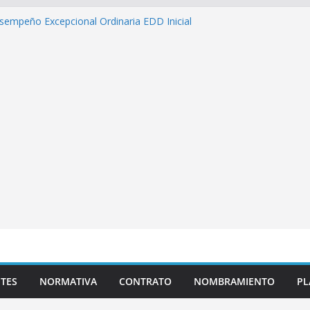
sempeño Excepcional Ordinaria EDD Inicial
 de actividades
azas para el proceso de Reasignación
duca Escuela»
 de inteligencia artificial y su aplicación
cativo»
s pedagógicas para la atención educativa a
rastorno del Espectro Autista (TEA)
TES
NORMATIVA
CONTRATO
NOMBRAMIENTO
PL