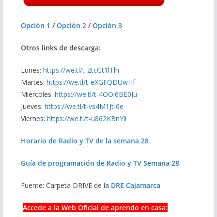
Opción 1
/
Opción 2
/
Opción 3
Otros links de descarga:
Lunes:
https://we.tl/t-2tcGt1lTln
Martes:
https://we.tl/t-eXGFQDUwHf
Miércoles:
https://we.tl/t-4OOi6BE0Ju
Jueves:
https://we.tl/t-vs4M1JtI6e
Viernes:
https://we.tl/t-u862KBnYli
Horario de Radio y TV de la semana 28
Guía de programación de Radio y TV Semana 28
Fuente: Carpeta DRIVE de la
DRE Cajamarca
Accede a la Web Oficial de aprendo en casa: