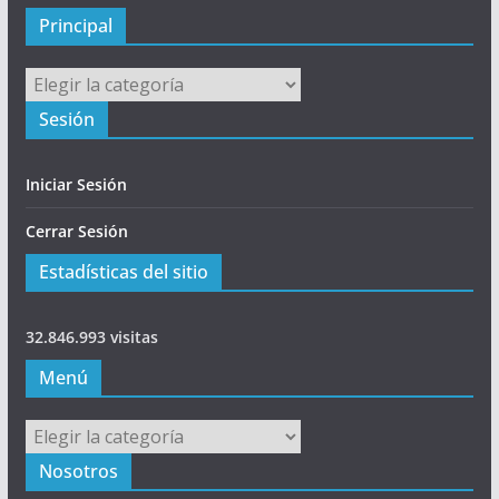
l
Principal
Principal
Sesión
Iniciar Sesión
Cerrar Sesión
Estadísticas del sitio
32.846.993 visitas
Menú
Menú
Nosotros