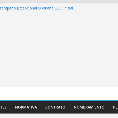
sempeño Excepcional Ordinaria EDD Inicial
 de actividades
azas para el proceso de Reasignación
duca Escuela»
 de inteligencia artificial y su aplicación
cativo»
s pedagógicas para la atención educativa a
rastorno del Espectro Autista (TEA)
TES
NORMATIVA
CONTRATO
NOMBRAMIENTO
PL