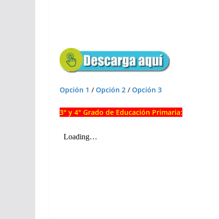
Opción 1
/
Opción 2
/
Opción 3
3° y 4° Grado de Educación Primaria: