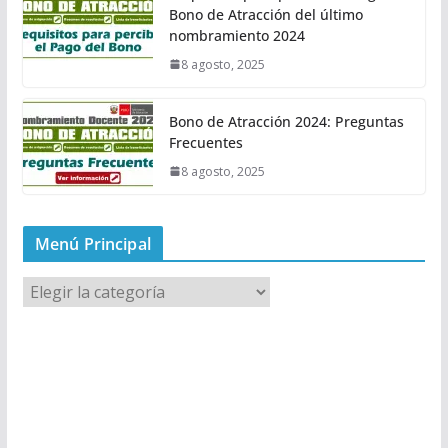
Bono de Atracción del último
nombramiento 2024
8 agosto, 2025
Bono de Atracción 2024: Preguntas
Frecuentes
8 agosto, 2025
Menú Principal
M
e
n
ú
P
r
i