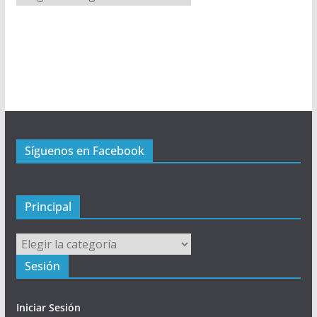
e
n
ú
P
r
i
n
c
Síguenos en Facebook
i
p
a
l
Principal
Principal
Sesión
Iniciar Sesión