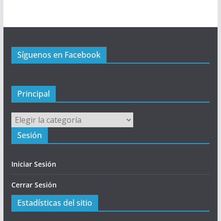
r
i
n
c
Síguenos en Facebook
i
p
a
l
Principal
Principal
Sesión
Iniciar Sesión
Cerrar Sesión
Estadísticas del sitio