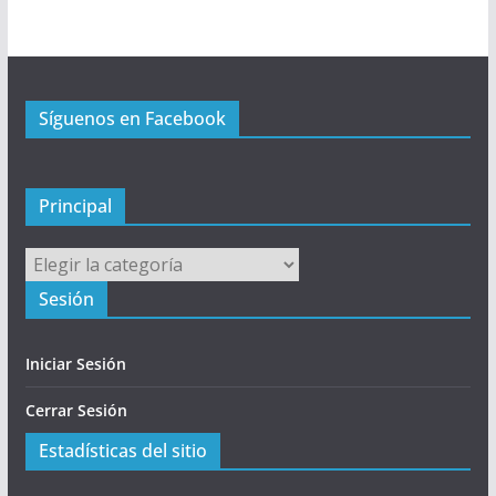
r
i
n
c
Síguenos en Facebook
i
p
a
l
Principal
Principal
Sesión
Iniciar Sesión
Cerrar Sesión
Estadísticas del sitio