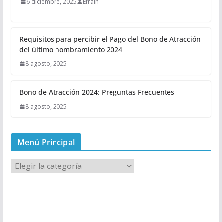
6 diciembre, 2025
Efrain
Requisitos para percibir el Pago del Bono de Atracción
del último nombramiento 2024
8 agosto, 2025
Bono de Atracción 2024: Preguntas Frecuentes
8 agosto, 2025
Menú Principal
M
e
n
ú
P