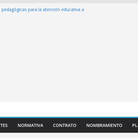
 de inteligencia artificial y su aplicación
cativo»
s pedagógicas para la atención educativa a
rastorno del Espectro Autista (TEA)
sempeño Excepcional Ordinaria EDD Inicial
 de actividades
azas para el proceso de Reasignación
duca Escuela»
TES
NORMATIVA
CONTRATO
NOMBRAMIENTO
PL