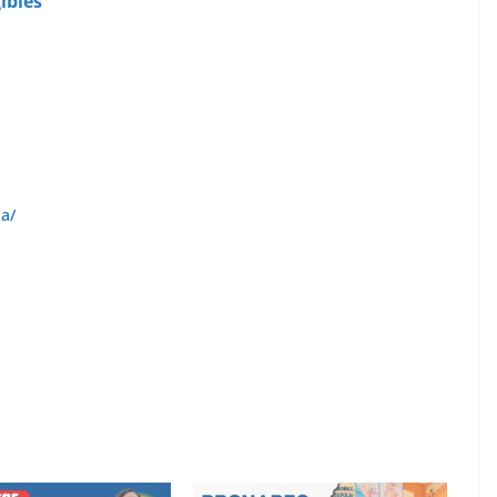
ibles
a/