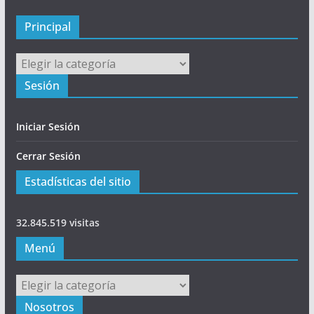
a
l
Principal
Principal
Sesión
Iniciar Sesión
Cerrar Sesión
Estadísticas del sitio
32.845.519 visitas
Menú
Menú
Nosotros