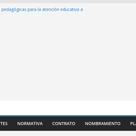
s pedagógicas para la atención educativa a
rastorno del Espectro Autista (TEA)
sempeño Excepcional Ordinaria EDD Inicial
 de actividades
azas para el proceso de Reasignación
duca Escuela»
 de inteligencia artificial y su aplicación
cativo»
TES
NORMATIVA
CONTRATO
NOMBRAMIENTO
PL