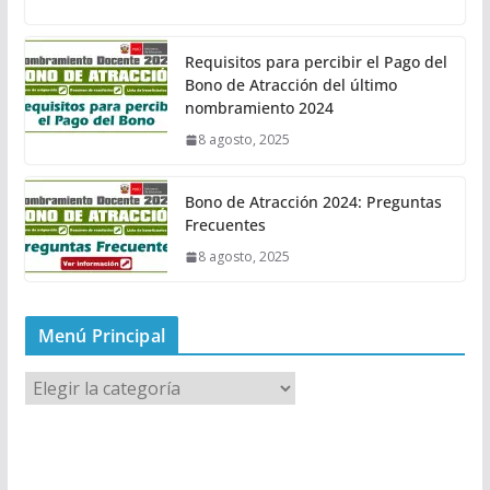
Requisitos para percibir el Pago del
Bono de Atracción del último
nombramiento 2024
8 agosto, 2025
Bono de Atracción 2024: Preguntas
Frecuentes
8 agosto, 2025
Menú Principal
M
e
n
ú