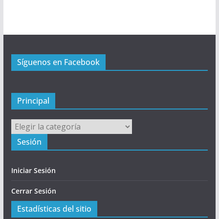
P
r
i
n
c
Síguenos en Facebook
i
p
a
l
Principal
Principal
Sesión
Iniciar Sesión
Cerrar Sesión
Estadísticas del sitio