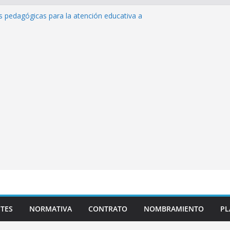
as pedagógicas para la atención educativa a
Trastorno del Espectro Autista (TEA)
esempeño Excepcional Ordinaria EDD Inicial
 de actividades
lazas para el proceso de Reasignación
duca Escuela»
s de inteligencia artificial y su aplicación
ucativo»
TES
NORMATIVA
CONTRATO
NOMBRAMIENTO
PL