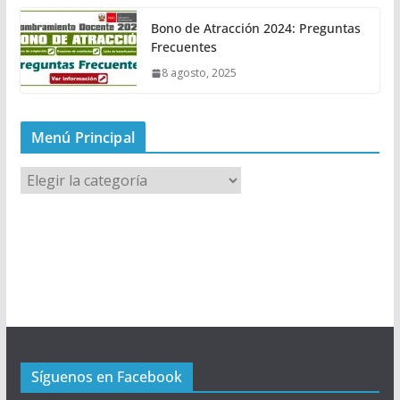
Bono de Atracción 2024: Preguntas
Frecuentes
8 agosto, 2025
Menú Principal
M
e
n
ú
P
r
i
n
c
Síguenos en Facebook
i