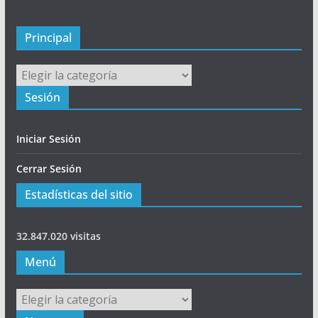
p
a
l
Principal
Principal
Sesión
Iniciar Sesión
Cerrar Sesión
Estadísticas del sitio
32.847.020 visitas
Menú
Menú