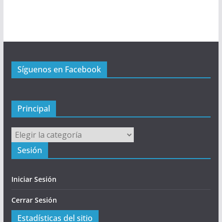
P
r
i
n
c
Síguenos en Facebook
i
p
a
l
Principal
Principal
Sesión
Iniciar Sesión
Cerrar Sesión
Estadísticas del sitio