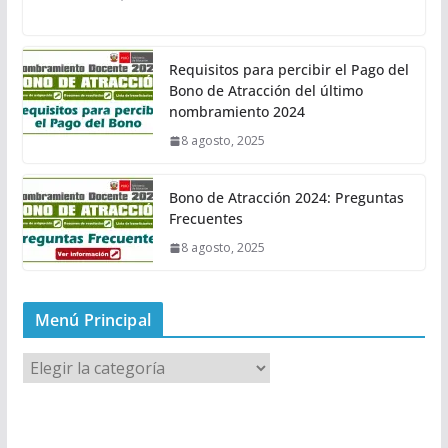
Requisitos para percibir el Pago del
Bono de Atracción del último
nombramiento 2024
8 agosto, 2025
Bono de Atracción 2024: Preguntas
Frecuentes
8 agosto, 2025
Menú Principal
M
e
n
ú