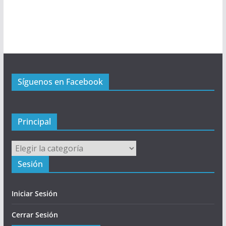
ú
P
r
i
n
c
Síguenos en Facebook
i
p
a
l
Principal
Principal
Sesión
Iniciar Sesión
Cerrar Sesión