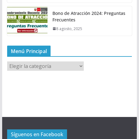
Bono de Atracción 2024: Preguntas
Frecuentes
8 agosto, 2025
Menú Principal
M
e
n
ú
P
r
i
n
c
Síguenos en Facebook
i